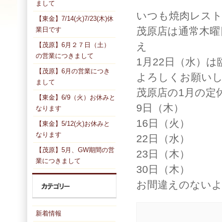
まして
いつも焼肉レス
【東金】7/14(火)7/23(木)休
茂原店は通常木曜
業日です
え
【茂原】6月２７日（土）
の営業につきまして
1月22日（水）
【茂原】6月の営業につき
よろしくお願い
まして
茂原店の1月の定
【東金】6/9（火）お休みと
9日（木）
なります
16日（火）
【東金】5/12(火)お休みと
なります
22日（水）
【茂原】5月、GW期間の営
23日（木）
業につきまして
30日（木）
お間違えのない
新着情報