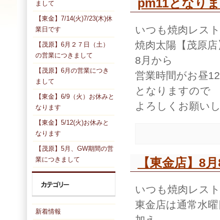
pm11となり
まして
【東金】7/14(火)7/23(木)休
いつも焼肉レス
業日です
焼肉太陽【茂原店
【茂原】6月２７日（土）
の営業につきまして
8月から
【茂原】6月の営業につき
営業時間がお昼12
まして
となりますので
【東金】6/9（火）お休みと
よろしくお願い
なります
【東金】5/12(火)お休みと
なります
【茂原】5月、GW期間の営
業につきまして
【東金店】8月
いつも焼肉レス
東金店は通常水曜
新着情報
加え