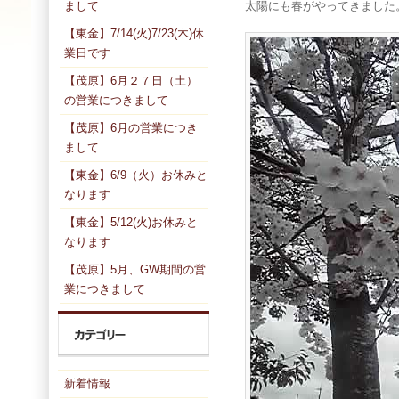
まして
太陽にも春がやってきました
【東金】7/14(火)7/23(木)休
業日です
【茂原】6月２７日（土）
の営業につきまして
【茂原】6月の営業につき
まして
【東金】6/9（火）お休みと
なります
【東金】5/12(火)お休みと
なります
【茂原】5月、GW期間の営
業につきまして
新着情報