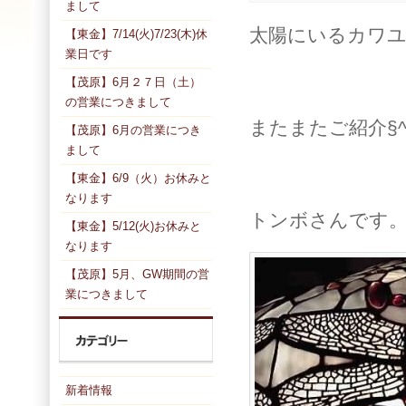
まして
太陽にいるカワユ
【東金】7/14(火)7/23(木)休
業日です
【茂原】6月２７日（土）
の営業につきまして
またまたご紹介§^
【茂原】6月の営業につき
まして
【東金】6/9（火）お休みと
なります
トンボさんです
【東金】5/12(火)お休みと
なります
【茂原】5月、GW期間の営
業につきまして
新着情報